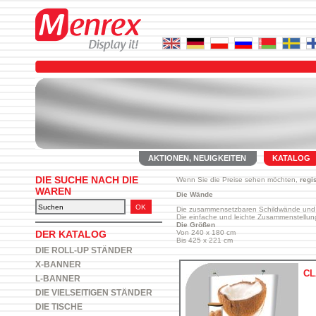
AKTIONEN, NEUIGKEITEN
KATALOG
DIE SUCHE NACH DIE
Wenn Sie die Preise sehen möchten,
regi
WAREN
Die Wände
Die zusammensetzbaren Schildwände und
Die einfache und leichte Zusammenstellu
Die Größen
Von 240 x 180 cm
DER KATALOG
Bis 425 x 221 cm
DIE ROLL-UP STÄNDER
X-BANNER
CL
L-BANNER
DIE VIELSEITIGEN STÄNDER
DIE TISCHE