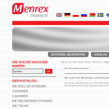
AKTIONEN, NEUIGKEITEN
KATALOG
DIE SUCHE NACH DIE
Wenn Sie die Preise sehen möchten,
regi
WAREN
Die Handelsvertreter
Wir laden die Werbungs- und Komuni
DER KATALOG
Um Ihnen die Rechte von den Handelsve
Wir werden Ihnen die anziehenden Gro
DIE ROLL-UP STÄNDER
X-BANNER
L-BANNER
DIE VIELSEITIGEN STÄNDER
DIE TISCHE