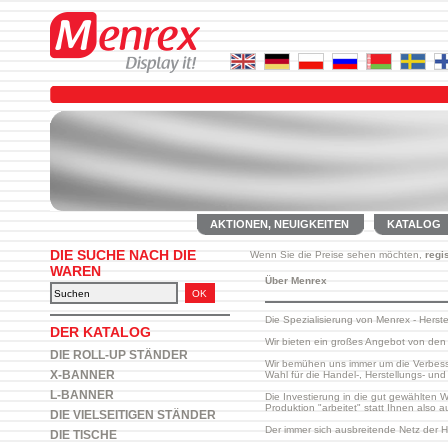
AKTIONEN, NEUIGKEITEN
KATALOG
DIE SUCHE NACH DIE
Wenn Sie die Preise sehen möchten,
regi
WAREN
Über Menrex
Die Spezialisierung von Menrex - Hers
DER KATALOG
Wir bieten ein großes Angebot von den
DIE ROLL-UP STÄNDER
Wir bemühen uns immer um die Verbesse
X-BANNER
Wahl für die Handel-, Herstellungs- un
L-BANNER
Die Investierung in die gut gewählten
Produktion "arbeitet" statt Ihnen also
DIE VIELSEITIGEN STÄNDER
Der immer sich ausbreitende Netz der 
DIE TISCHE